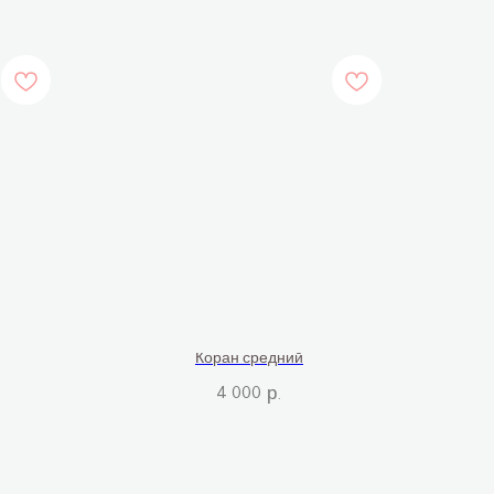
Коран средний
4 000
р.