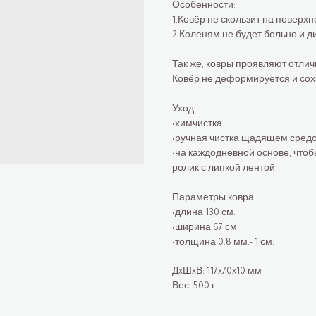
Особенности:
1.Ковёр не скользит на поверхн
2.Коленям не будет больно и 
Так же, ковры проявляют отли
Ковёр не деформируется и сох
Уход:
•химчистка
•ручная чистка щадящем сред
•на каждодневной основе, что
ролик с липкой лентой.
Параметры ковра:
•длина 130 см.
•ширина 67 см.
•толщина 0.8 мм.- 1 см.
ДxШxВ: 117x70x10 мм
Вес: 500 г