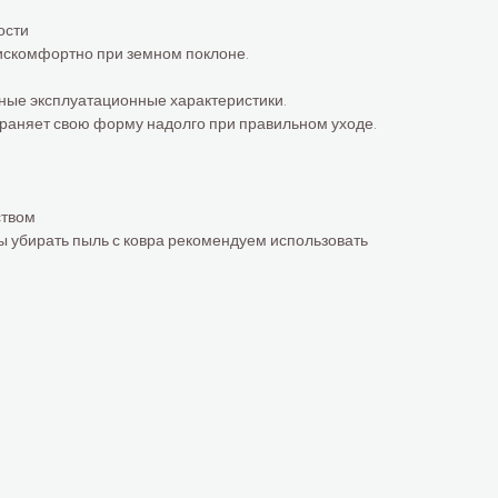
ости
дискомфортно при земном поклоне.
чные эксплуатационные характеристики.
раняет свою форму надолго при правильном уходе.
ством
бы убирать пыль с ковра рекомендуем использовать